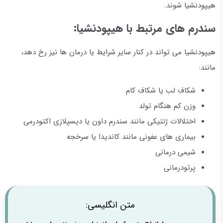
هیپودنشیا شوند.
سندرم های مرتبط با هیپودنشیا:
هیپودنشیا می تواند در کنار سایر شرایط یا درمان ها نیز رخ دهد،
مانند:
شکاف لب یا شکاف کام
وزن کم هنگام تولد
اختلالات ژنتیکی مانند سندرم داون یا دیسپلازی اکتودرمی
بیماری های عفونی مانند کاندیدا یا سرخجه
شیمی درمانی
پرتودرمانی
متن انگلیسی: